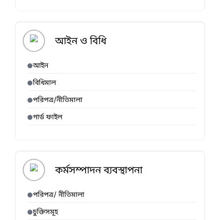
আইন ও বিধি
আইন
বিধিমাল
পরিপত্র/নীতিমালা
গার্ড ফাইল
কর্মসম্পাদন ব্যবস্থাপনা
পরিপত্র/ নীতিমালা
চুক্তিসমূহ